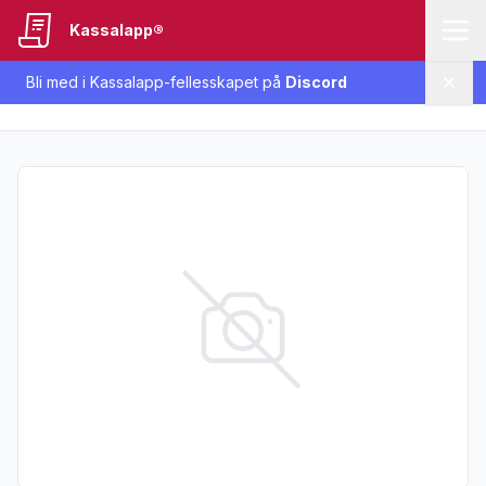
Kassalapp®
Bli med i Kassalapp-fellesskapet på
Discord
Lukk