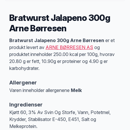
Bratwurst Jalapeno 300g
Arne Børresen
Produktbeskrivelse
Bratwurst Jalapeno 300g Arne Børresen
er et
produkt levert av
ARNE BØRRESEN AS
og
produktet inneholder 250.00 kcal per 100g, hvorav
20.80 g er fett, 10.90g er proteiner og 4.90 g er
karbohydrater.
Allergener
Varen inneholder allergenene
Melk
Merk
at denne informasjonen er bare til informasjon, sjekk pakkningen og 
Ingredienser
Kjøtt 60, 3% Av Svin Og Storfe, Vann, Potetmel,
Krydder, Stabilisator E-450, E451, Salt og
Melkeprotein.