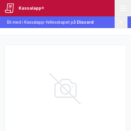
Kassalapp®
Bli med i Kassalapp-fellesskapet på
Discord
Lukk