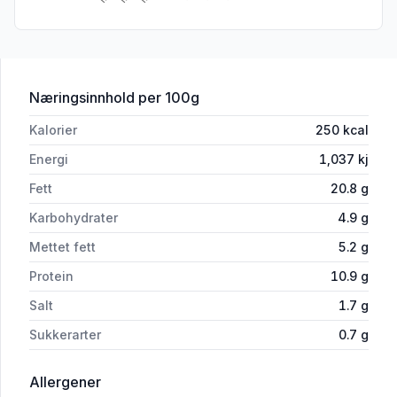
for 'Bratwurst Jalapeno 300g Arne Bø
Næringsinnhold
per 100g
Kalorier
250
kcal
Energi
1,037
kj
Fett
20.8
g
Karbohydrater
4.9
g
Mettet fett
5.2
g
Protein
10.9
g
Salt
1.7
g
Sukkerarter
0.7
g
i 'Bratwurst Jalapeno 300g Arne Børresen'
Allergener