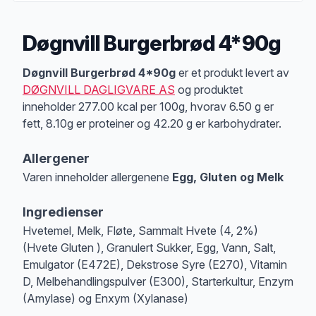
Døgnvill Burgerbrød 4*90g
Produktbeskrivelse
Døgnvill Burgerbrød 4*90g
er et produkt levert av
DØGNVILL DAGLIGVARE AS
og produktet
inneholder 277.00 kcal per 100g, hvorav 6.50 g er
fett, 8.10g er proteiner og 42.20 g er karbohydrater.
Allergener
Varen inneholder allergenene
Egg, Gluten og Melk
Merk
at denne informasjonen er bare til informasjon, sjekk pakkningen og 
Ingredienser
Hvetemel, Melk, Fløte, Sammalt Hvete (4, 2%)
(Hvete Gluten ), Granulert Sukker, Egg, Vann, Salt,
Emulgator (E472E), Dekstrose Syre (E270), Vitamin
D, Melbehandlingspulver (E300), Starterkultur, Enzym
(Amylase) og Enxym (Xylanase)