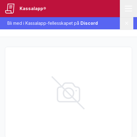
Kassalapp®
Bli med i Kassalapp-fellesskapet på
Discord
Lukk