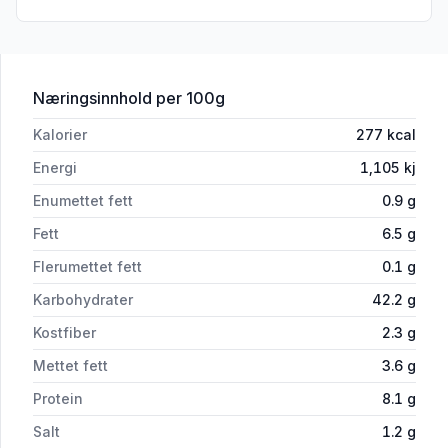
for 'Døgnvill Burgerbrød 4*90g'
Næringsinnhold
per 100g
Kalorier
277
kcal
Energi
1,105
kj
Enumettet fett
0.9
g
Fett
6.5
g
Flerumettet fett
0.1
g
Karbohydrater
42.2
g
Kostfiber
2.3
g
Mettet fett
3.6
g
Protein
8.1
g
Salt
1.2
g