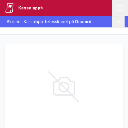
Kassalapp®
Bli med i Kassalapp-fellesskapet på
Discord
Lukk