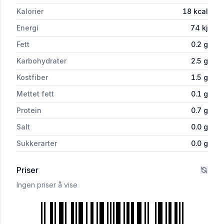
Kalorier
18
kcal
Energi
74
kj
Fett
0.2
g
Karbohydrater
2.5
g
Kostfiber
1.5
g
Mettet fett
0.1
g
Protein
0.7
g
Salt
0.0
g
Sukkerarter
0.0
g
Priser
Ingen priser å vise