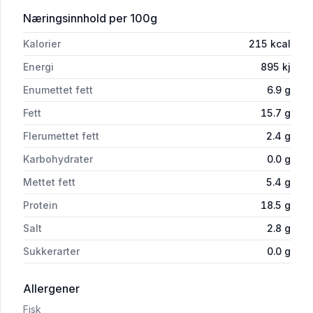
for 'Salt Svinemørbrad 0,5kgm'
Næringsinnhold
per 100g
Kalorier
215
kcal
Energi
895
kj
Enumettet fett
6.9
g
Fett
15.7
g
Flerumettet fett
2.4
g
Karbohydrater
0.0
g
Mettet fett
5.4
g
Protein
18.5
g
Salt
2.8
g
Sukkerarter
0.0
g
i 'Salt Svinemørbrad 0,5kgm'
Allergener
Fisk