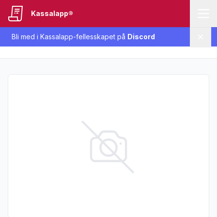
Kassalapp®
Bli med i Kassalapp-fellesskapet på
Discord
Lukk