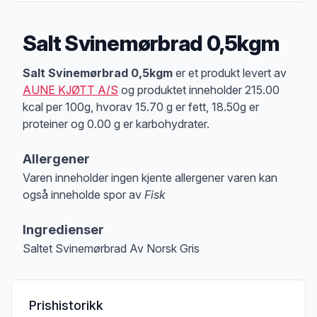
Salt Svinemørbrad 0,5kgm
Produktbeskrivelse
Salt Svinemørbrad 0,5kgm
er et produkt levert av
AUNE KJØTT A/S
og produktet inneholder 215.00
kcal per 100g, hvorav 15.70 g er fett, 18.50g er
proteiner og 0.00 g er karbohydrater.
Allergener
Varen inneholder ingen kjente allergener varen kan
også inneholde spor av
Fisk
Merk
at denne informasjonen er bare til informasjon, sjekk pakkningen og 
Ingredienser
Saltet Svinemørbrad Av Norsk Gris
Prishistorikk