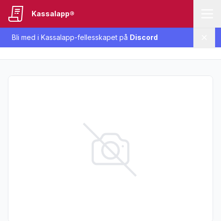
Kassalapp®
Bli med i Kassalapp-fellesskapet på
Discord
Lukk