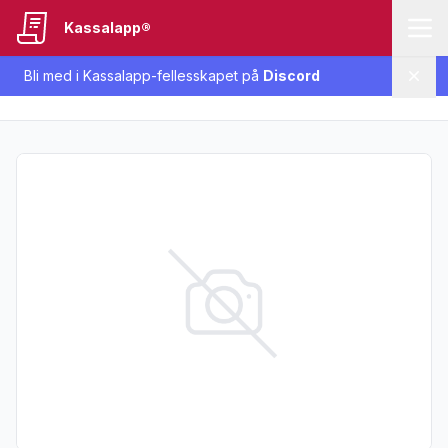
Kassalapp®
Bli med i Kassalapp-fellesskapet på
Discord
Lukk