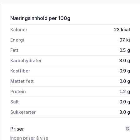
for 'Tomater Hakkede 12x400g Økologi
Næringsinnhold
per 100g
Kalorier
23
kcal
Energi
97
kj
Fett
0.5
g
Karbohydrater
3.0
g
Kostfiber
0.9
g
Mettet fett
0.0
g
Protein
1.2
g
Salt
0.0
g
Sukkerarter
3.0
g
Priser
Ingen priser å vise