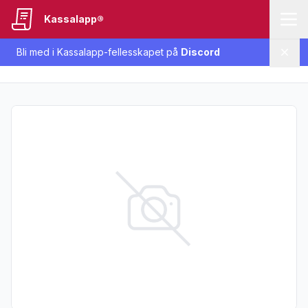
Kassalapp®
Bli med i Kassalapp-fellesskapet på
Discord
Lukk