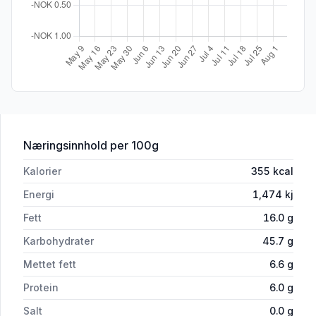
for 'Hardingar med Smør Sukker og Ka
Næringsinnhold
per 100g
Kalorier
355
kcal
Energi
1,474
kj
Fett
16.0
g
Karbohydrater
45.7
g
Mettet fett
6.6
g
Protein
6.0
g
Salt
0.0
g