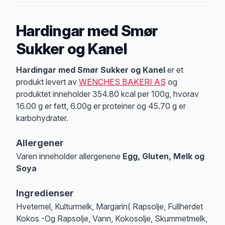
Hardingar med Smør
Sukker og Kanel
Produktbeskrivelse
Hardingar med Smør Sukker og Kanel
er et
produkt levert av
WENCHES BAKERI AS
og
produktet inneholder 354.80 kcal per 100g, hvorav
16.00 g er fett, 6.00g er proteiner og 45.70 g er
karbohydrater.
Allergener
Varen inneholder allergenene
Egg, Gluten, Melk og
Soya
Merk
at denne informasjonen er bare til informasjon, sjekk pakkningen og 
Ingredienser
Hvetemel, Kulturmelk, Margarin( Rapsolje, Fullherdet
Kokos -Og Rapsolje, Vann, Kokosolje, Skummetmelk,