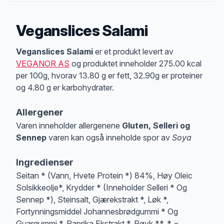
Veganslices Salami
Produktbeskrivelse
Veganslices Salami
er et produkt levert av
VEGANOR AS
og produktet inneholder 275.00 kcal
per 100g, hvorav 13.80 g er fett, 32.90g er proteiner
og 4.80 g er karbohydrater.
Allergener
Varen inneholder allergenene
Gluten, Selleri og
Sennep
varen kan også inneholde spor av
Soya
Merk
at denne informasjonen er bare til informasjon, sjekk pakkningen og 
Ingredienser
Seitan * (Vann, Hvete Protein *) 84%, Høy Oleic
Solsikkeolje*, Krydder * (Inneholder Selleri * Og
Sennep *), Steinsalt, Gjærekstrakt *, Løk *,
Fortynningsmiddel Johannesbrødgummi * Og
Guargummi *, Paprika Ekstrakt *, Røyk **. * =