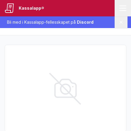
Kassalapp®
Bli med i Kassalapp-fellesskapet på
Discord
Lukk