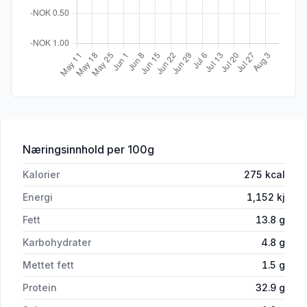
for 'Veganslices Salami'
Næringsinnhold
per 100g
Kalorier
275
kcal
Energi
1,152
kj
Fett
13.8
g
Karbohydrater
4.8
g
Mettet fett
1.5
g
Protein
32.9
g