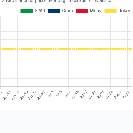
 vi ikke innhenter priser hver dag så feil kan forekomme.