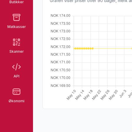
Grafen viser priser over 90 dager, merk at
Butikker
Matkasser
Skanner
API
Økonomi