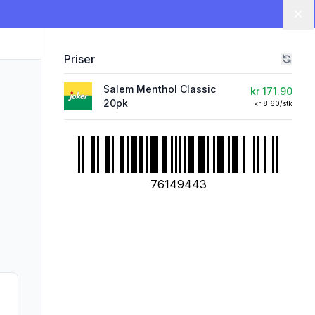
Lu
Priser
Salem Menthol Classic
kr 171.90
20pk
kr 8.60/stk
76149443