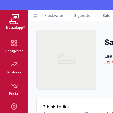
Kioskvarer
Sigaretter
Salem
Matvarer
Kassalapp®
Sa
Dagligvarer
Pro
Lev
JTI
Prishopp
Prisfall
Prishistorikk