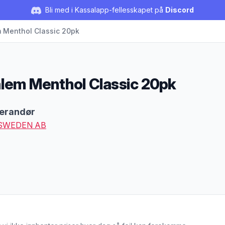
Bli med i Kassalapp-fellesskapet på
Discord
 Menthol Classic 20pk
lem Menthol Classic 20pk
duktbeskrivelse
erandør
 SWEDEN AB