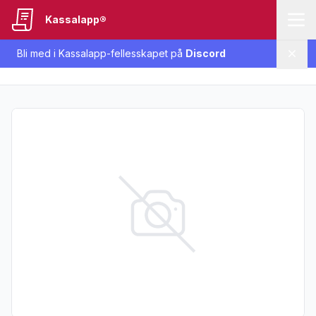
Kassalapp®
Bli med i Kassalapp-fellesskapet på
Discord
Lukk