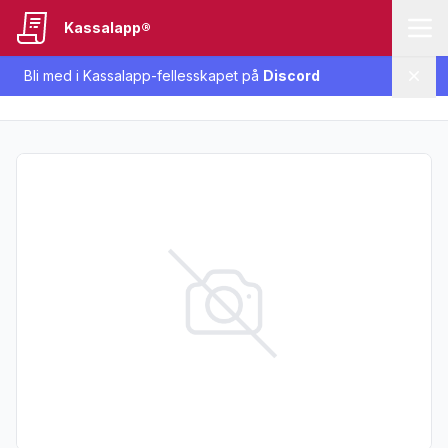
Kassalapp®
Bli med i Kassalapp-fellesskapet på
Discord
Lukk