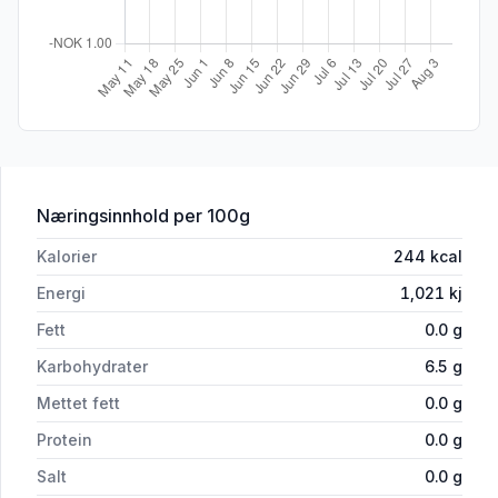
for 'Vegansk Sujuk'
Næringsinnhold
per 100g
Kalorier
244
kcal
Energi
1,021
kj
Fett
0.0
g
Karbohydrater
6.5
g
Mettet fett
0.0
g
Protein
0.0
g
Salt
0.0
g