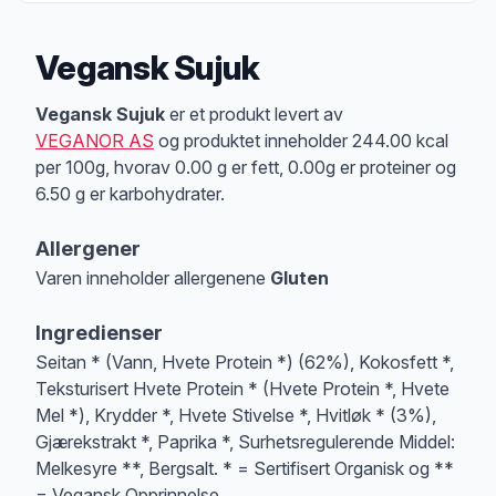
Vegansk Sujuk
Produktbeskrivelse
Vegansk Sujuk
er et produkt levert av
VEGANOR AS
og produktet inneholder 244.00 kcal
per 100g, hvorav 0.00 g er fett, 0.00g er proteiner og
6.50 g er karbohydrater.
Allergener
Varen inneholder allergenene
Gluten
Merk
at denne informasjonen er bare til informasjon, sjekk pakkningen og 
Ingredienser
Seitan * (Vann, Hvete Protein *) (62%), Kokosfett *,
Teksturisert Hvete Protein * (Hvete Protein *, Hvete
Mel *), Krydder *, Hvete Stivelse *, Hvitløk * (3%),
Gjærekstrakt *, Paprika *, Surhetsregulerende Middel:
Melkesyre **, Bergsalt. * = Sertifisert Organisk og **
= Vegansk Opprinnelse