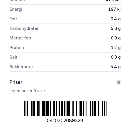
Energi
197
kj
Fett
0.4
g
Karbohydrater
5.6
g
Mettet fett
0.0
g
Protein
1.2
g
Salt
0.0
g
Sukkerarter
5.4
g
Priser
Ingen priser å vise
5410302089323