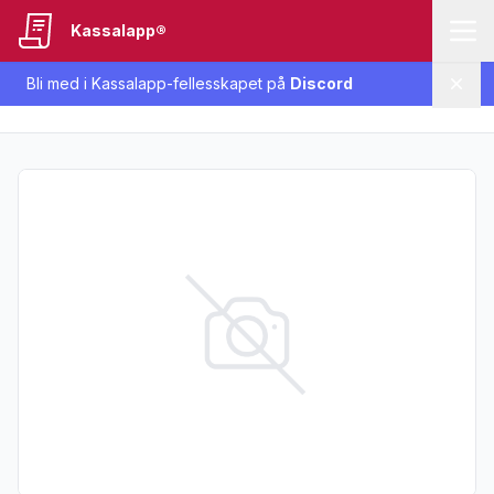
Kassalapp®
Bli med i Kassalapp-fellesskapet på
Discord
Lukk