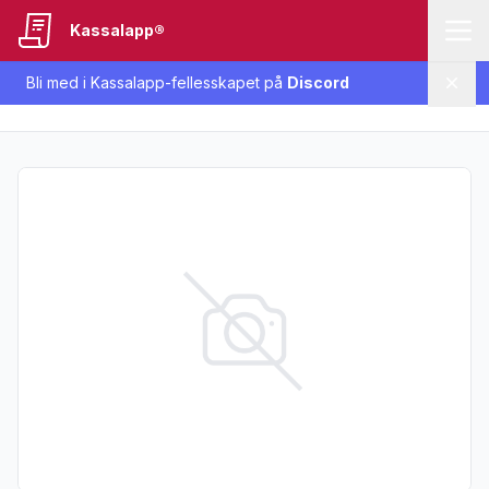
Kassalapp®
Bli med i Kassalapp-fellesskapet på
Discord
Lukk