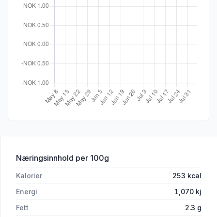
for 'Coop Steinovnsbakt Grov Baguett
Næringsinnhold
per 100g
Kalorier
253
kcal
Energi
1,070
kj
Fett
2.3
g