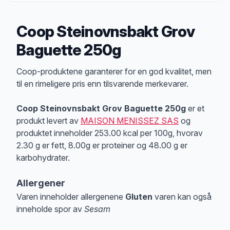
Coop Steinovnsbakt Grov
Baguette 250g
Produktbeskrivelse
Coop-produktene garanterer for en god kvalitet, men
til en rimeligere pris enn tilsvarende merkevarer.
Coop Steinovnsbakt Grov Baguette 250g
er et
produkt levert av
MAISON MENISSEZ SAS
og
produktet inneholder 253.00 kcal per 100g, hvorav
2.30 g er fett, 8.00g er proteiner og 48.00 g er
karbohydrater.
Allergener
Varen inneholder allergenene
Gluten
varen kan også
inneholde spor av
Sesam
Merk
at denne informasjonen er bare til informasjon, sjekk pakkningen og 