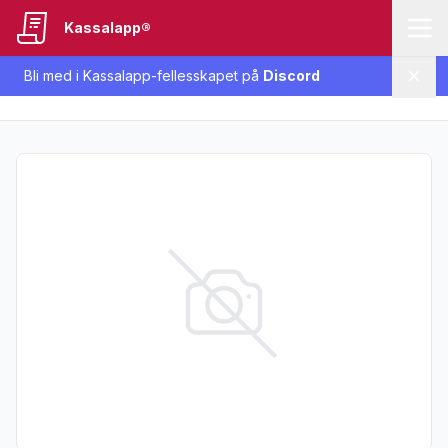
Kassalapp®
Bli med i Kassalapp-fellesskapet på
Discord
Lukk