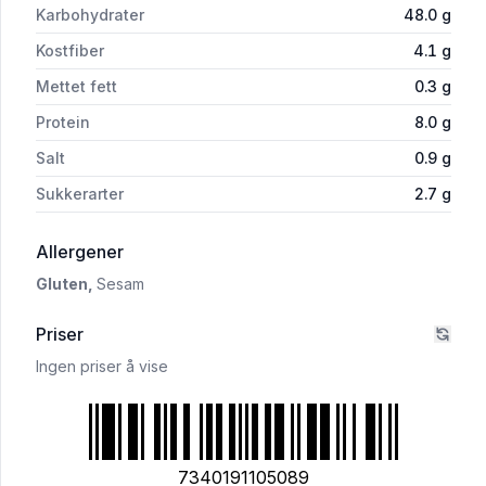
Karbohydrater
48.0
g
Kostfiber
4.1
g
Mettet fett
0.3
g
Protein
8.0
g
Salt
0.9
g
Sukkerarter
2.7
g
i 'Coop Steinovnsbakt Grov Baguette 250g'
Allergener
Gluten,
Sesam
Priser
Ingen priser å vise
7340191105089