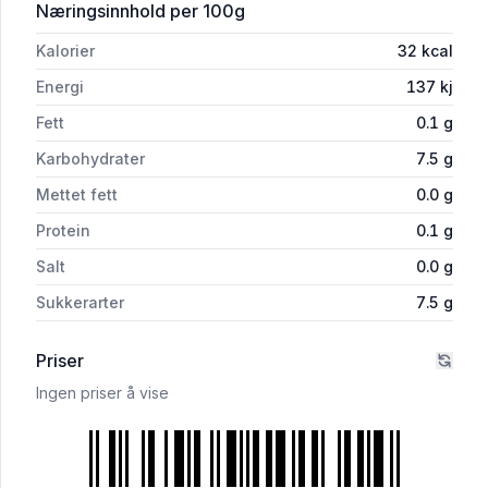
for 'Terroir Perlende Blåbærdrikk 33cl
Næringsinnhold
per 100g
Kalorier
32
kcal
Energi
137
kj
Fett
0.1
g
Karbohydrater
7.5
g
Mettet fett
0.0
g
Protein
0.1
g
Salt
0.0
g
Sukkerarter
7.5
g
Priser
Ingen priser å vise