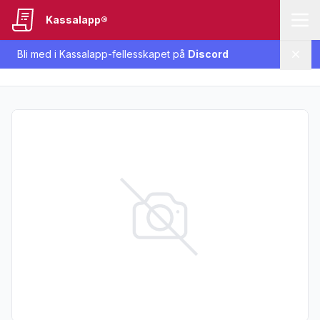
Kassalapp®
Bli med i Kassalapp-fellesskapet på
Discord
Lukk