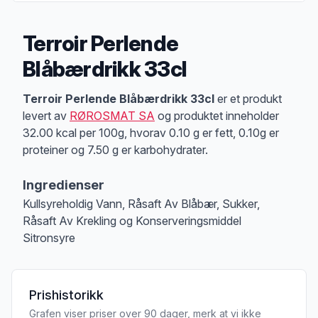
Terroir Perlende
Blåbærdrikk 33cl
Produktbeskrivelse
Terroir Perlende Blåbærdrikk 33cl
er et produkt
levert av
RØROSMAT SA
og produktet inneholder
32.00 kcal per 100g, hvorav 0.10 g er fett, 0.10g er
proteiner og 7.50 g er karbohydrater.
Ingredienser
Kullsyreholdig Vann, Råsaft Av Blåbær, Sukker,
Råsaft Av Krekling og Konserveringsmiddel
Sitronsyre
Prishistorikk
Grafen viser priser over 90 dager, merk at vi ikke