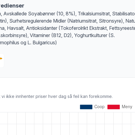
redienser
, Avskallede Soyabønner (10, 8%), Trikalsiumsitrat, Stabilisato
tin), Surhetsregulerende Midler (Natriumsitrat, Sitronsyre), Natu
a, Havsalt, Antioksidanter (Tokoferolrikt Ekstrakt, Fettsyreest
skorbinsyre), Vitaminer (B12, D2), Yoghurtkulturer (S.
mophilus og L. Bulgaricus)
 vi ikke innhenter priser hver dag så feil kan forekomme.