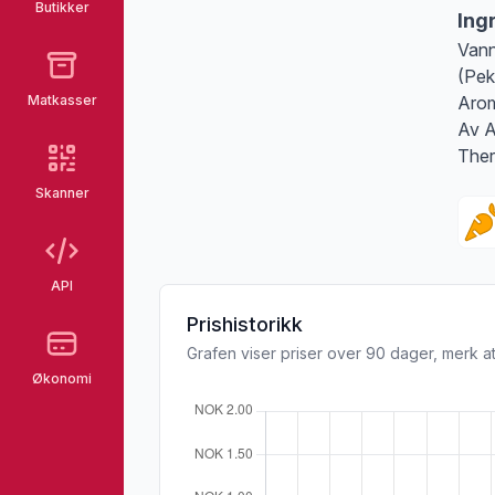
Butikker
Ing
Vann
(Pek
Matkasser
Arom
Av A
Ther
Skanner
API
Prishistorikk
Grafen viser priser over 90 dager, merk at
Økonomi