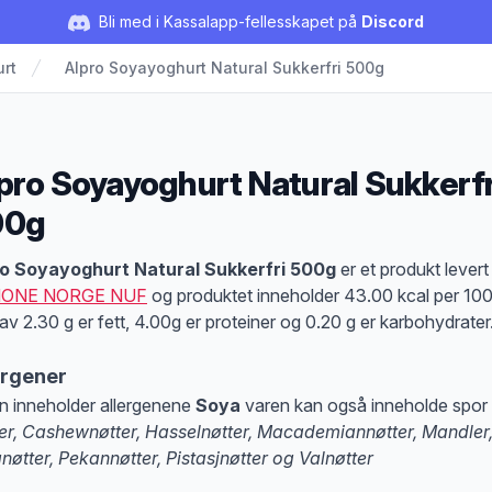
Bli med i Kassalapp-fellesskapet på
Discord
rt
Alpro Soyayoghurt Natural Sukkerfri 500g
pro Soyayoghurt Natural Sukkerfr
00g
duktbeskrivelse
o Soyayoghurt Natural Sukkerfri 500g
er et produkt levert
ONE NORGE NUF
og produktet inneholder 43.00 kcal per 100
av 2.30 g er fett, 4.00g er proteiner og 0.20 g er karbohydrater
ergener
n inneholder allergenene
Soya
varen kan også inneholde spor
er, Cashewnøtter, Hasselnøtter, Macademiannøtter, Mandler
nøtter, Pekannøtter, Pistasjnøtter og Valnøtter
at denne informasjonen er bare til informasjon, sjekk pakkningen og innholdsbesk