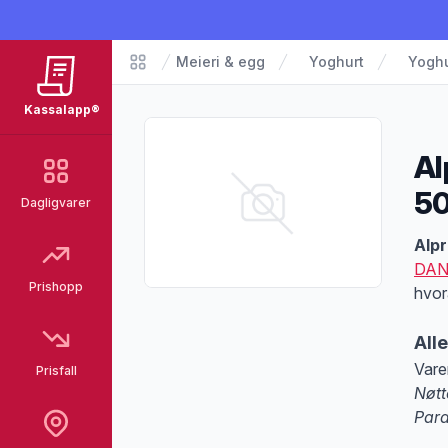
Meieri & egg
Yoghurt
Yoghu
Matvarer
Kassalapp®
Al
5
Dagligvarer
Pro
Alpr
DAN
Prishopp
hvor
All
Vare
Prisfall
Nøtt
Para
Merk