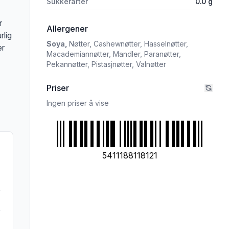
Sukkerarter
0.0
g
r
i 'Alpro Soyayoghurt Natural Sukkerf
Allergener
rlig
Soya,
Nøtter,
Cashewnøtter,
Hasselnøtter,
er
Macademiannøtter,
Mandler,
Paranøtter,
Pekannøtter,
Pistasjnøtter,
Valnøtter
Priser
Ingen priser å vise
5411188118121