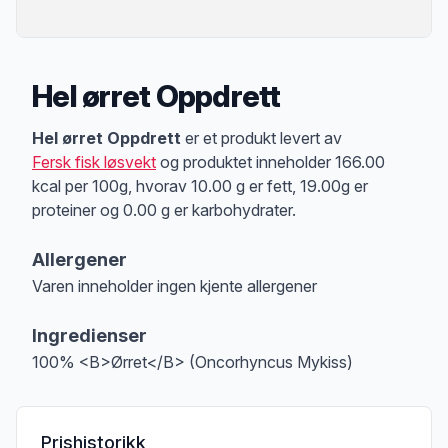
Hel ørret Oppdrett
Produktbeskrivelse
Hel ørret Oppdrett
er et produkt levert av
Fersk fisk løsvekt
og produktet inneholder 166.00
kcal per 100g, hvorav 10.00 g er fett, 19.00g er
proteiner og 0.00 g er karbohydrater.
Allergener
Varen inneholder ingen kjente allergener
Merk
at denne informasjonen er bare til informasjon, sjekk pakkningen og 
Ingredienser
100% <B>Ørret</B> (Oncorhyncus Mykiss)
Prishistorikk