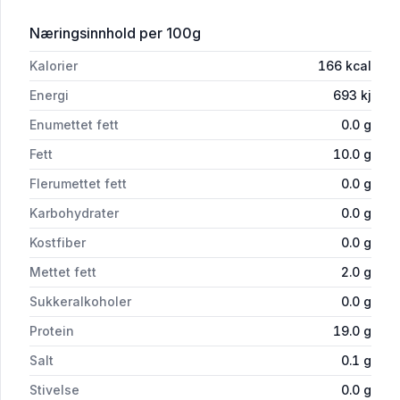
for 'Hel ørret Oppdrett'
Næringsinnhold
per 100g
Kalorier
166
kcal
Energi
693
kj
Enumettet fett
0.0
g
Fett
10.0
g
Flerumettet fett
0.0
g
Karbohydrater
0.0
g
Kostfiber
0.0
g
Mettet fett
2.0
g
Sukkeralkoholer
0.0
g
Protein
19.0
g
Salt
0.1
g
Stivelse
0.0
g