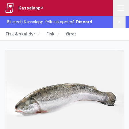
Kassalapp®
Bli med i Kassalapp-fellesskapet på
Discord
Lukk
Fisk & skalldyr
Fisk
Ørret