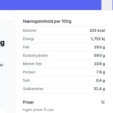
Lu
for 'Havrebar Sjokolade & Bri
Næringsinnhold
per 100g
Kalorier
415
kcal
Energi
1,752
kj
0g
Fett
16.0
g
Karbohydrater
59.0
g
0
Mettet fett
10.6
g
er
Protein
7.6
g
Salt
0.4
g
Sukkerarter
31.4
g
Priser
Ingen priser å vise