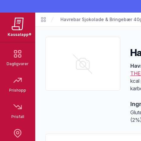
Havrebar Sjokolade & Bringebær 40
Matvarer
Kassalapp®
Ha
Dagligvarer
Pro
Hav
THE
kcal
karb
Prishopp
Ing
Glut
Prisfall
(2%)