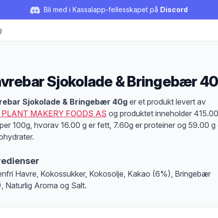
Bli med i Kassalapp-fellesskapet på
Discord
g
vrebar Sjokolade & Bringebær 4
duktbeskrivelse
rebar Sjokolade & Bringebær 40g
er et produkt levert av
 PLANT MAKERY FOODS AS
og produktet inneholder 415.0
 per 100g, hvorav 16.00 g er fett, 7.60g er proteiner og 59.00 g 
ohydrater.
redienser
enfri Havre, Kokossukker, Kokosolje, Kakao (6%), Bringebær
, Naturlig Aroma og Salt.