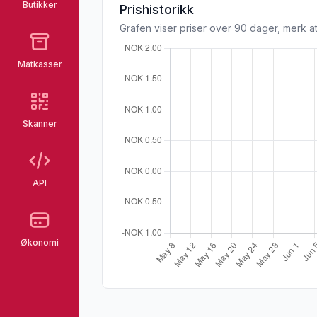
Butikker
Prishistorikk
Grafen viser priser over 90 dager, merk at
Matkasser
Skanner
API
Økonomi