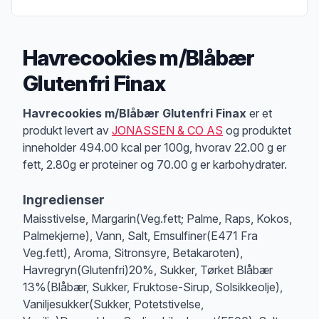
Havrecookies m/Blåbær
Glutenfri Finax
Produktbeskrivelse
Havrecookies m/Blåbær Glutenfri Finax
er et
produkt levert av
JONASSEN & CO AS
og produktet
inneholder 494.00 kcal per 100g, hvorav 22.00 g er
fett, 2.80g er proteiner og 70.00 g er karbohydrater.
Ingredienser
Maisstivelse, Margarin(Veg.fett; Palme, Raps, Kokos,
Palmekjerne), Vann, Salt, Emsulfiner(E471 Fra
Veg.fett), Aroma, Sitronsyre, Betakaroten),
Havregryn(Glutenfri)20%, Sukker, Tørket Blåbær
13%(Blåbær, Sukker, Fruktose-Sirup, Solsikkeolje),
Vaniljesukker(Sukker, Potetstivelse,