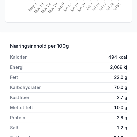
for 'Havrecookies m/Blåbær Glutenfri 
Næringsinnhold
per 100g
Kalorier
494
kcal
Energi
2,069
kj
Fett
22.0
g
Karbohydrater
70.0
g
Kostfiber
2.7
g
Mettet fett
10.0
g
Protein
2.8
g
Salt
1.2
g