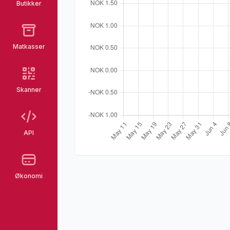
Butikker
Matkasser
Skanner
API
Økonomi