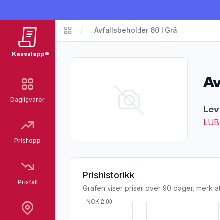
Avfallsbeholder 60 l Grå
Matvarer
Kassalapp®
Av
Dagligvarer
Pro
Lev
LUB
Prishopp
Prishistorikk
Prisfall
Grafen viser priser over 90 dager, merk at