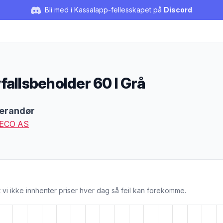
Bli med i Kassalapp-fellesskapet på
Discord
fallsbeholder 60 l Grå
duktbeskrivelse
erandør
ECO AS
 vi ikke innhenter priser hver dag så feil kan forekomme.