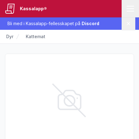
Kassalapp®
Bli med i Kassalapp-fellesskapet på
Discord
Lukk
Dyr
Kattemat