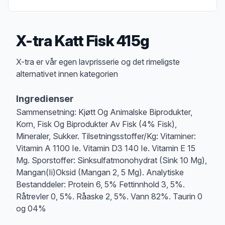
X-tra Katt Fisk 415g
Produktbeskrivelse
X-tra er vår egen lavprisserie og det rimeligste
alternativet innen kategorien
Ingredienser
Sammensetning: Kjøtt Og Animalske Biprodukter,
Korn, Fisk Og Biprodukter Av Fisk (4% Fisk),
Mineraler, Sukker. Tilsetningsstoffer/Kg: Vitaminer:
Vitamin A 1100 Ie. Vitamin D3 140 Ie. Vitamin E 15
Mg. Sporstoffer: Sinksulfatmonohydrat (Sink 10 Mg),
Mangan(Ii)Oksid (Mangan 2, 5 Mg). Analytiske
Bestanddeler: Protein 6, 5% Fettinnhold 3, 5%.
Råtrevler 0, 5%. Råaske 2, 5%. Vann 82%. Taurin 0
og 04%