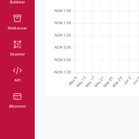
Butikker
Matkasser
Skanner
API
Økonomi