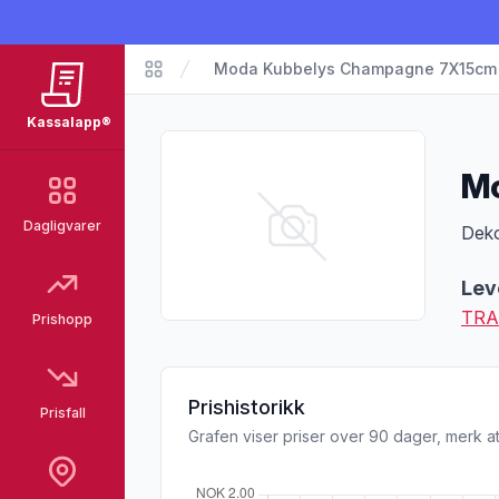
Moda Kubbelys Champagne 7X15cm
Matvarer
Kassalapp®
Mo
Dagligvarer
Pro
Deko
Lev
TRA
Prishopp
Prishistorikk
Prisfall
Grafen viser priser over 90 dager, merk at