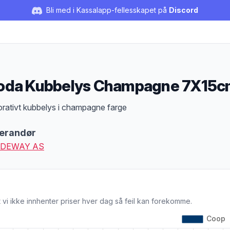
Bli med i Kassalapp-fellesskapet på
Discord
da Kubbelys Champagne 7X15c
duktbeskrivelse
rativt kubbelys i champagne farge
erandør
DEWAY AS
 vi ikke innhenter priser hver dag så feil kan forekomme.