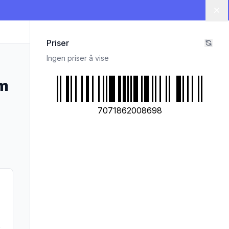
Lu
Priser
Ingen priser å vise
m
7071862008698