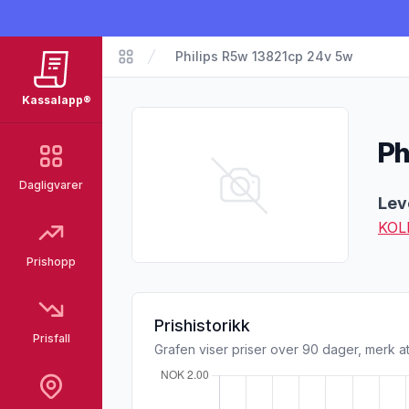
Philips R5w 13821cp 24v 5w
Matvarer
Kassalapp®
Ph
Dagligvarer
Pro
Lev
KOL
Prishopp
Prishistorikk
Prisfall
Grafen viser priser over 90 dager, merk at