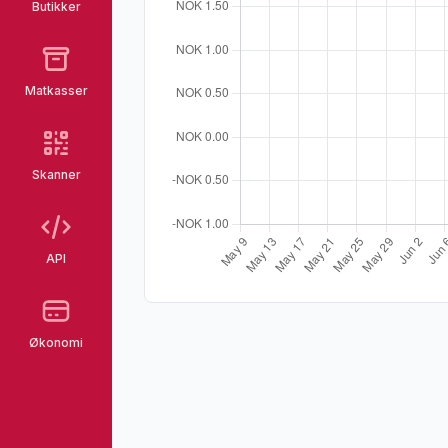
Butikker
Matkasser
Skanner
API
Økonomi