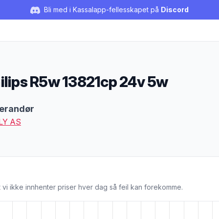
Bli med i Kassalapp-fellesskapet på
Discord
ilips R5w 13821cp 24v 5w
duktbeskrivelse
erandør
LY AS
 vi ikke innhenter priser hver dag så feil kan forekomme.