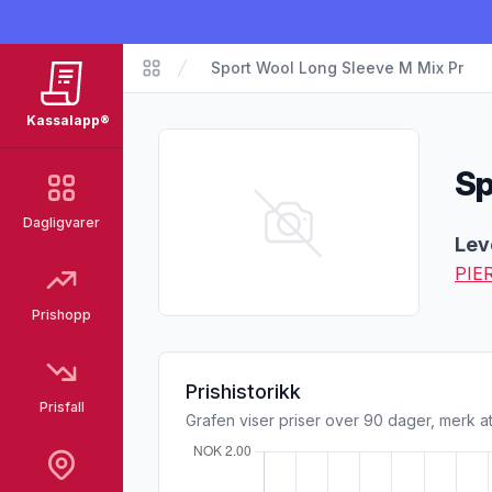
Sport Wool Long Sleeve M Mix Pr
Matvarer
Kassalapp®
Sp
Dagligvarer
Pro
Lev
PIE
Prishopp
Prishistorikk
Prisfall
Grafen viser priser over 90 dager, merk at