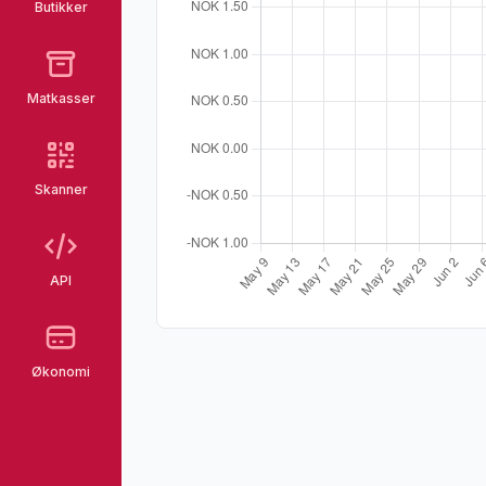
Butikker
Matkasser
Skanner
API
Økonomi