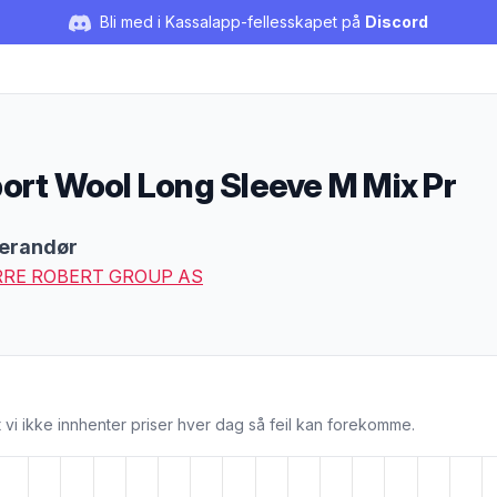
Bli med i Kassalapp-fellesskapet på
Discord
ort Wool Long Sleeve M Mix Pr
duktbeskrivelse
erandør
RRE ROBERT GROUP AS
 vi ikke innhenter priser hver dag så feil kan forekomme.