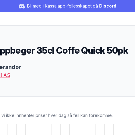
Bli med i Kassalapp-fellesskapet på
Discord
ppbeger 35cl Coffe Quick 50pk
duktbeskrivelse
erandør
I AS
 vi ikke innhenter priser hver dag så feil kan forekomme.