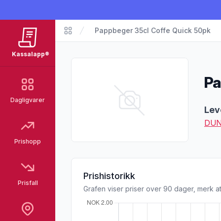
Pappbeger 35cl Coffe Quick 50pk
Matvarer
Kassalapp®
Pa
Dagligvarer
Pro
Lev
DUN
Prishopp
Prishistorikk
Prisfall
Grafen viser priser over 90 dager, merk at