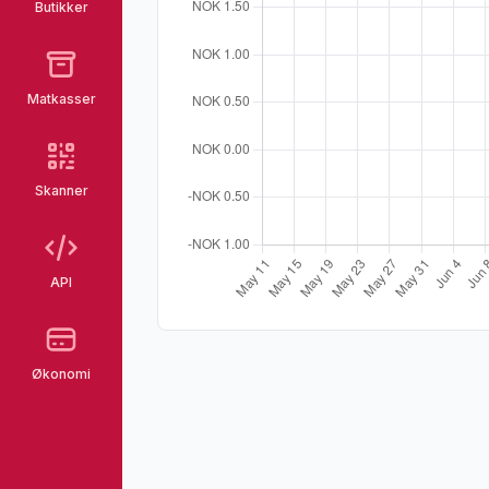
Butikker
Matkasser
Skanner
API
Økonomi