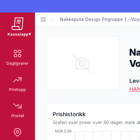
Nakkepute Design Prigruppe 1 - Voy
Matvarer
Kassalapp®
Na
Vo
Dagligvarer
Pro
Lev
HAN
Prishopp
Prishistorikk
Prisfall
Grafen viser priser over 90 dager, merk at