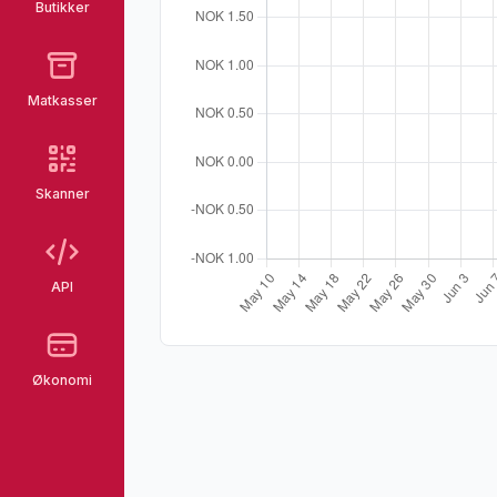
Butikker
Matkasser
Skanner
API
Økonomi