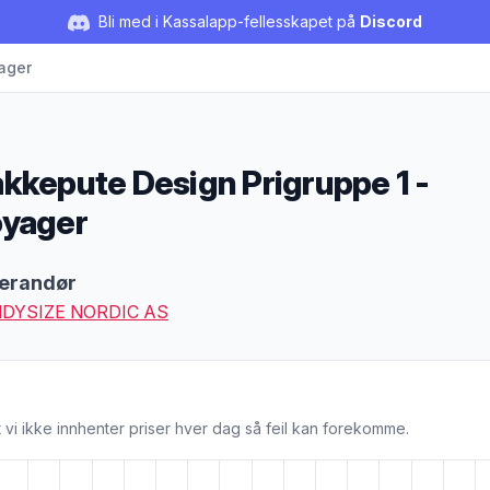
Bli med i Kassalapp-fellesskapet på
Discord
ager
kkepute Design Prigruppe 1 -
yager
duktbeskrivelse
erandør
DYSIZE NORDIC AS
 vi ikke innhenter priser hver dag så feil kan forekomme.