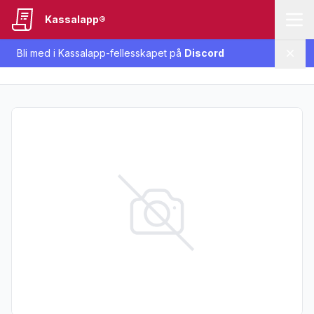
Kassalapp®
Bli med i Kassalapp-fellesskapet på
Discord
Lukk