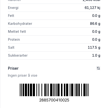
Energi
61,127
kj
Fett
0.0
g
Karbohydrater
86.6
g
Mettet fett
0.0
g
Protein
0.0
g
Salt
117.5
g
Sukkerarter
1.0
g
Priser
Ingen priser å vise
2885700410025