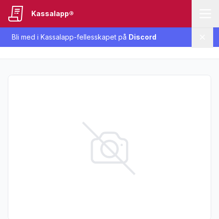
Kassalapp®
Bli med i Kassalapp-fellesskapet på
Discord
Lukk