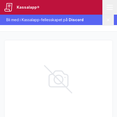
Kassalapp®
Bli med i Kassalapp-fellesskapet på
Discord
Lukk