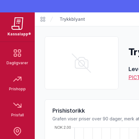
Trykkblyant
Matvarer
Kassalapp®
Tr
Dagligvarer
Pro
Lev
PIC
Prishopp
Prishistorikk
Prisfall
Grafen viser priser over 90 dager, merk at