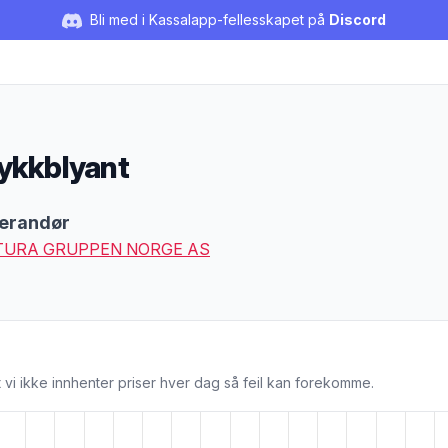
Bli med i Kassalapp-fellesskapet på
Discord
ykkblyant
duktbeskrivelse
erandør
TURA GRUPPEN NORGE AS
 vi ikke innhenter priser hver dag så feil kan forekomme.