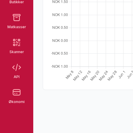
Butikker
Matkasser
Skanner
API
Økonomi