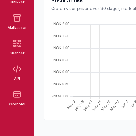
Prishistorikk
Butikker
Grafen viser priser over 90 dager, merk at
Matkasser
Skanner
API
Økonomi