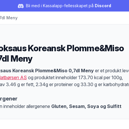
Bli med i Kassalapp-fellesskapet på
Discord
7dl Meny
ksaus Koreansk Plomme&Miso
7dl Meny
duktbeskrivelse
saus Koreansk Plomme&Miso 0,7dl Meny
er et produkt lev
atbørsen AS
og produktet inneholder 173.70 kcal per 100g,
av 3.46 g er fett, 2.34g er proteiner og 33.30 g er karbohydrat
ergener
n inneholder allergenene
Gluten, Sesam, Soya og Sulfitt
at denne informasjonen er bare til informasjon, sjekk pakkningen og innholdsbesk