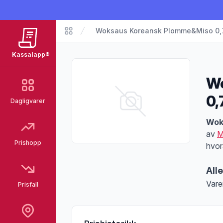
Woksaus Koreansk Plomme&Miso 0,
Matvarer
Kassalapp®
Wo
0,
Dagligvarer
Pro
Wok
av
M
Prishopp
hvor
All
Vare
Prisfall
Merk