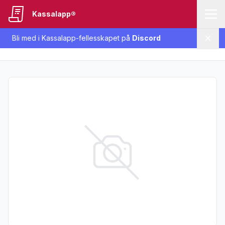
Kassalapp®
Bli med i Kassalapp-fellesskapet på
Discord
Lukk