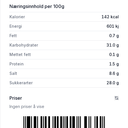
for 'Coop Sriracha Yellow 200ml'
Næringsinnhold
per 100g
Kalorier
142
kcal
Energi
601
kj
Fett
0.7
g
Karbohydrater
31.0
g
Mettet fett
0.1
g
Protein
1.5
g
Salt
8.6
g
Sukkerarter
28.0
g
Priser
Ingen priser å vise