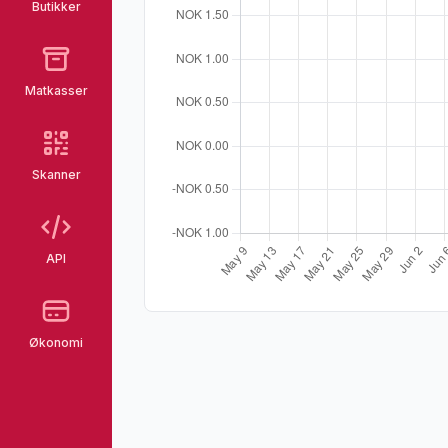
Butikker
Matkasser
Skanner
API
Økonomi