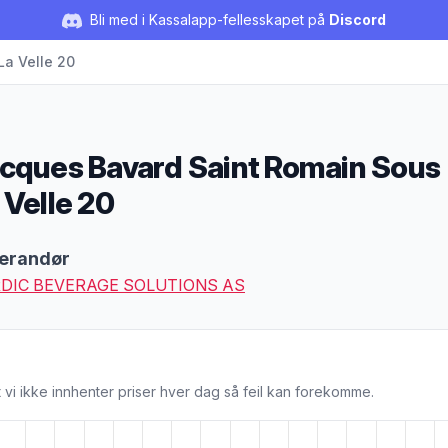
Bli med i Kassalapp-fellesskapet på
Discord
a Velle 20
cques Bavard Saint Romain Sous
 Velle 20
duktbeskrivelse
erandør
DIC BEVERAGE SOLUTIONS AS
 vi ikke innhenter priser hver dag så feil kan forekomme.