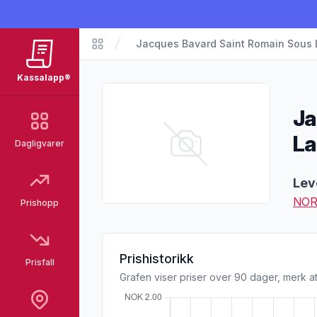
Jacques Bavard Saint Romain Sous L
Matvarer
Kassalapp®
Ja
La
Dagligvarer
Pro
Lev
NOR
Prishopp
Prishistorikk
Prisfall
Grafen viser priser over 90 dager, merk at