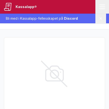
Kassalapp®
Bli med i Kassalapp-fellesskapet på
Discord
Lukk