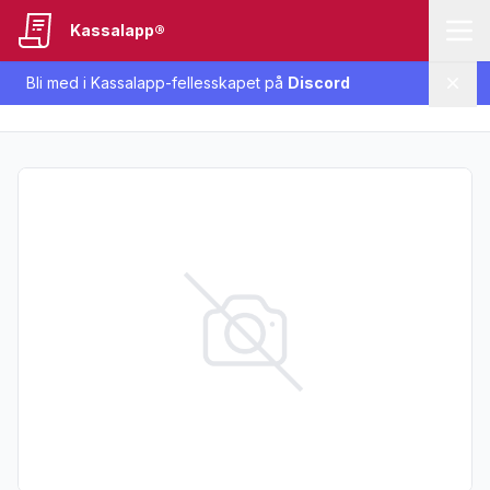
Kassalapp®
Bli med i Kassalapp-fellesskapet på
Discord
Lukk