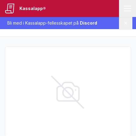
Kassalapp®
Bli med i Kassalapp-fellesskapet på
Discord
Lukk