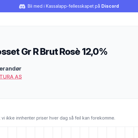
Bli med i Kassalapp-fellesskapet på
Discord
sset Gr R Brut Rosè 12,0%
duktbeskrivelse
erandør
TURA AS
 vi ikke innhenter priser hver dag så feil kan forekomme.