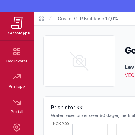
Gosset Gr R Brut Rosè 12,0%
Matvarer
Kassalapp®
Go
Dagligvarer
Pro
Lev
VEC
Prishopp
Prishistorikk
Prisfall
Grafen viser priser over 90 dager, merk at