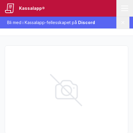
Kassalapp®
Bli med i Kassalapp-fellesskapet på
Discord
Lukk