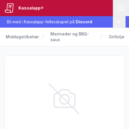
Kassalapp®
Bli med i Kassalapp-fellesskapet på
Discord
Lukk
Marinader og BBQ-
Middagstilbehør
Grillolje
saus