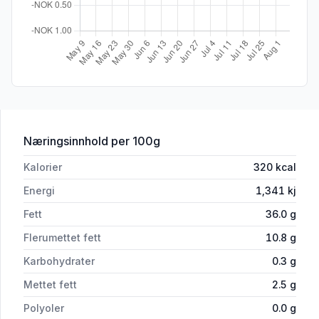
for 'Caj P. Marinade & Grillolje Allroun
Næringsinnhold
per 100g
Kalorier
320
kcal
Energi
1,341
kj
Fett
36.0
g
Flerumettet fett
10.8
g
Karbohydrater
0.3
g
Mettet fett
2.5
g
Polyoler
0.0
g