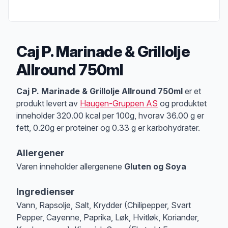
Caj P. Marinade & Grillolje
Allround 750ml
Produktbeskrivelse
Caj P. Marinade & Grillolje Allround 750ml
er et
produkt levert av
Haugen-Gruppen AS
og produktet
inneholder 320.00 kcal per 100g, hvorav 36.00 g er
fett, 0.20g er proteiner og 0.33 g er karbohydrater.
Allergener
Varen inneholder allergenene
Gluten og Soya
Merk
at denne informasjonen er bare til informasjon, sjekk pakkningen og 
Ingredienser
Vann, Rapsolje, Salt, Krydder (Chilipepper, Svart
Pepper, Cayenne, Paprika, Løk, Hvitløk, Koriander,