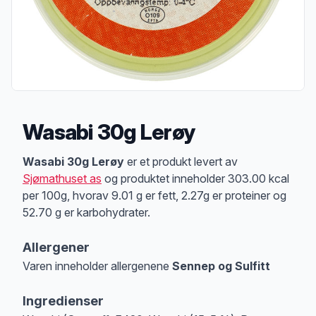
Wasabi 30g Lerøy
Produktbeskrivelse
Wasabi 30g Lerøy
er et produkt levert av
Sjømathuset as
og produktet inneholder 303.00 kcal
per 100g, hvorav 9.01 g er fett, 2.27g er proteiner og
52.70 g er karbohydrater.
Allergener
Varen inneholder allergenene
Sennep og Sulfitt
Merk
at denne informasjonen er bare til informasjon, sjekk pakkningen og 
Ingredienser