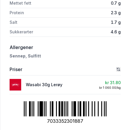
Mettet fett
0.7
g
Protein
2.3
g
Salt
1.7
g
Sukkerarter
4.6
g
i 'Wasabi 30g Lerøy'
Allergener
Sennep,
Sulfitt
Priser
kr 31.80
Wasabi 30g Lerøy
kr 1 060.00/kg
7033352301887