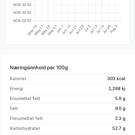
for 'Wasabi 30g Lerøy'
Næringsinnhold
per 100g
Kalorier
303
kcal
Energi
1,268
kj
Enumettet fett
5.9
g
Fett
9.0
g
Flerumettet fett
2.3
g
Karbohydrater
52.7
g