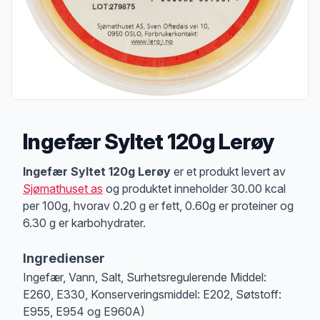
Ingefær Syltet 120g Lerøy
Produktbeskrivelse
Ingefær Syltet 120g Lerøy
er et produkt levert av
Sjømathuset as
og produktet inneholder 30.00 kcal
per 100g, hvorav 0.20 g er fett, 0.60g er proteiner og
6.30 g er karbohydrater.
Ingredienser
Ingefær, Vann, Salt, Surhetsregulerende Middel:
E260, E330, Konserveringsmiddel: E202, Søtstoff:
E955, E954 og E960A)