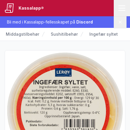
Kassalapp®
Bli med i Kassalapp-fellesskapet på
Discord
Lukk
Middagstilbehør
Sushitilbehør
Ingefær syltet