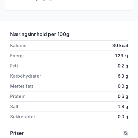
for 'Ingefær Syltet 120g Lerøy'
Næringsinnhold
per 100g
Kalorier
30
kcal
Energi
129
kj
Fett
0.2
g
Karbohydrater
6.3
g
Mettet fett
0.0
g
Protein
0.6
g
Salt
1.8
g
Sukkerarter
0.0
g
Priser