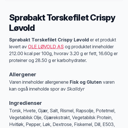
Sprøbakt Torskefilet Crispy
Løvold
Produktbeskrivelse
Sprøbakt Torskefilet Crispy Løvold
er et produkt
levert av
OLE LØVOLD AS
og produktet inneholder
212.00 kcal per 100g, hvorav 3.20 g er fett, 16.60g er
proteiner og 28.50 g er karbohydrater.
Allergener
Varen inneholder allergenene
Fisk og Gluten
varen
kan også inneholde spor av
Skalldyr
Merk
at denne informasjonen er bare til informasjon, sjekk pakkningen og 
Ingredienser
Torsk, Hvete, Gjær, Salt, Rismel, Rapsolje, Potetmel,
Vegetabilsk Olje, Gjærekstrakt, Vegetabilsk Protein,
Hvitløk, Pepper, Løk, Dextrose, Fiskemel, Dill, E503,