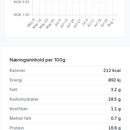
for 'Sprøbakt Torskefilet Crispy Løvold
Næringsinnhold
per 100g
Kalorier
212
kcal
Energi
892
kj
Fett
3.2
g
Karbohydrater
28.5
g
Kostfiber
1.1
g
Mettet fett
0.7
g
Protein
16.6
g