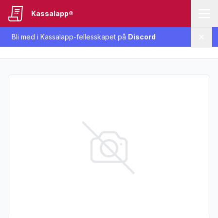
Kassalapp®
Bli med i Kassalapp-fellesskapet på
Discord
Lukk