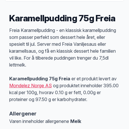
Karamellpudding 75g Freia
Produktbeskrivelse
Freia Karamellpudding - en klassisk karamellpudding
som passer perfekt som dessert hele året, eller
spesielt til jul. Server med Freia Vaniljesaus eller
karamellsaus, og få en klassisk dessert hele familien
vil like. For å tilberede puddingen trenger du 7,5dl
lettmelk.
Karamellpudding 75g Freia
er et produkt levert av
Mondelez Norge AS
og produktet inneholder 395.00
kcal per 100g, hvorav 0.10 g er fett, 0.00g er
proteiner og 97.50 g er karbohydrater.
Allergener
Varen inneholder allergenene
Melk
Merk
at denne informasjonen er bare til informasjon, sjekk pakkningen og 