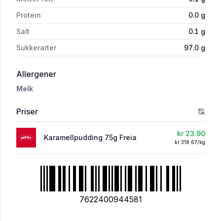
Protein
0.0
g
Salt
0.1
g
Sukkerarter
97.0
g
i 'Karamellpudding 75g Freia'
Allergener
Melk
Priser
kr 23.90
Karamellpudding 75g Freia
kr 318.67/kg
7622400944581