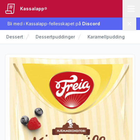
Kassalapp®
Bli med i Kassalapp-fellesskapet på
Discord
Lukk
Dessert
Dessertpuddinger
Karamellpudding