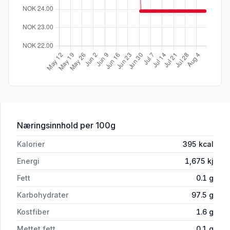
for 'Karamellpudding 75g Freia'
Næringsinnhold
per 100g
Kalorier
395
kcal
Energi
1,675
kj
Fett
0.1
g
Karbohydrater
97.5
g
Kostfiber
1.6
g
Mettet fett
0.1
g