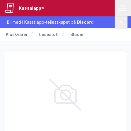
Kassalapp®
Bli med i Kassalapp-fellesskapet på
Discord
Lukk
Kioskvarer
Lesestoff
Blader