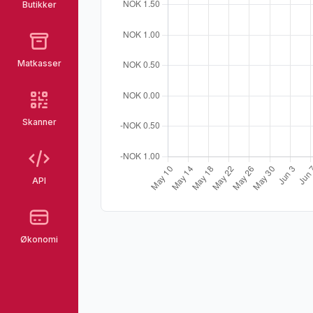
Butikker
Matkasser
Skanner
API
Økonomi