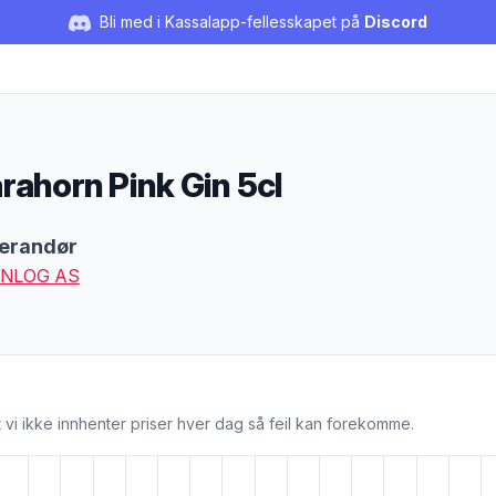
Bli med i Kassalapp-fellesskapet på
Discord
rahorn Pink Gin 5cl
duktbeskrivelse
erandør
NLOG AS
 vi ikke innhenter priser hver dag så feil kan forekomme.