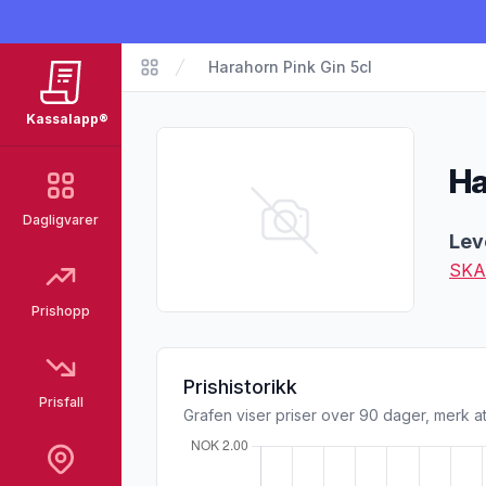
Harahorn Pink Gin 5cl
Matvarer
Kassalapp®
Ha
Dagligvarer
Pro
Lev
SKA
Prishopp
Prishistorikk
Prisfall
Grafen viser priser over 90 dager, merk at