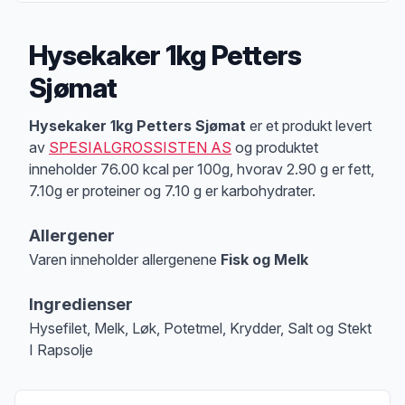
Hysekaker 1kg Petters
Sjømat
Produktbeskrivelse
Hysekaker 1kg Petters Sjømat
er et produkt levert
av
SPESIALGROSSISTEN AS
og produktet
inneholder 76.00 kcal per 100g, hvorav 2.90 g er fett,
7.10g er proteiner og 7.10 g er karbohydrater.
Allergener
Varen inneholder allergenene
Fisk og Melk
Merk
at denne informasjonen er bare til informasjon, sjekk pakkningen og 
Ingredienser
Hysefilet, Melk, Løk, Potetmel, Krydder, Salt og Stekt
I Rapsolje