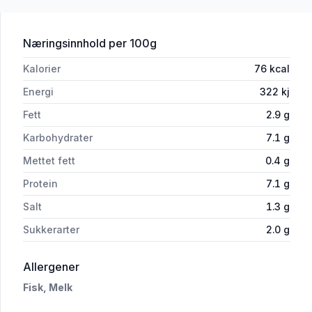
for 'Hysekaker 1kg Petters Sjømat'
Næringsinnhold
per 100g
Kalorier
76
kcal
Energi
322
kj
Fett
2.9
g
Karbohydrater
7.1
g
Mettet fett
0.4
g
Protein
7.1
g
Salt
1.3
g
Sukkerarter
2.0
g
i 'Hysekaker 1kg Petters Sjømat'
Allergener
Fisk,
Melk