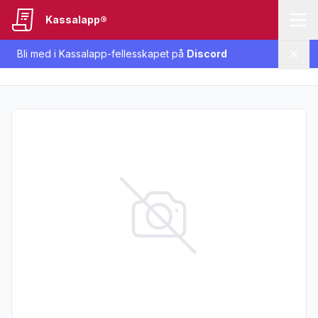
Kassalapp®
Bli med i Kassalapp-fellesskapet på
Discord
Lukk