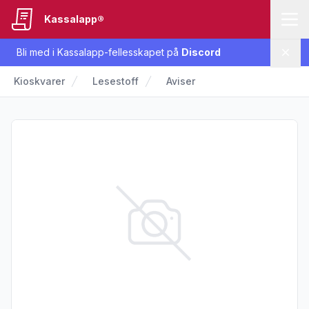
Kassalapp®
Bli med i Kassalapp-fellesskapet på
Discord
Lukk
Kioskvarer
Lesestoff
Aviser