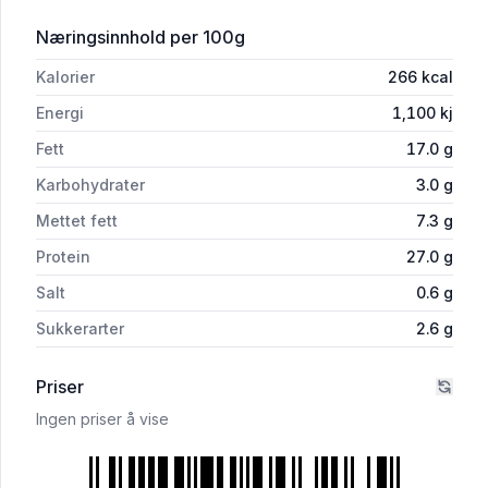
for 'Buffalo Wings Barbeque Vossakjøt
Næringsinnhold
per 100g
Kalorier
266
kcal
Energi
1,100
kj
Fett
17.0
g
Karbohydrater
3.0
g
Mettet fett
7.3
g
Protein
27.0
g
Salt
0.6
g
Sukkerarter
2.6
g
Priser
Ingen priser å vise