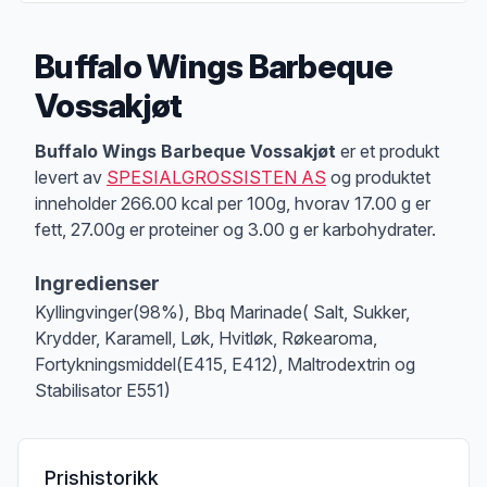
Buffalo Wings Barbeque
Vossakjøt
Produktbeskrivelse
Buffalo Wings Barbeque Vossakjøt
er et produkt
levert av
SPESIALGROSSISTEN AS
og produktet
inneholder 266.00 kcal per 100g, hvorav 17.00 g er
fett, 27.00g er proteiner og 3.00 g er karbohydrater.
Ingredienser
Kyllingvinger(98%), Bbq Marinade( Salt, Sukker,
Krydder, Karamell, Løk, Hvitløk, Røkearoma,
Fortykningsmiddel(E415, E412), Maltrodextrin og
Stabilisator E551)
Prishistorikk