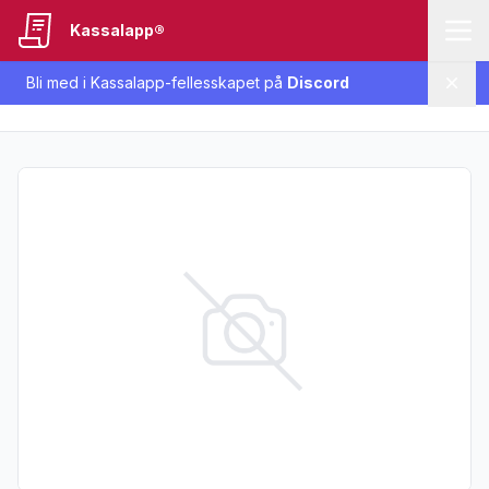
Kassalapp®
Bli med i Kassalapp-fellesskapet på
Discord
Lukk