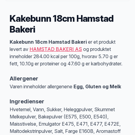
Kakebunn 18cm Hamstad
Bakeri
Produktbeskrivelse
Kakebunn 18cm Hamstad Bakeri
er et produkt
levert av
HAMSTAD BAKERI AS
og produktet
inneholder 284.00 kcal per 100g, hvorav 5.70 g er
fett, 10.10g er proteiner og 47.60 g er karbohydrater.
Allergener
Varen inneholder allergenene
Egg, Gluten og Melk
Merk
at denne informasjonen er bare til informasjon, sjekk pakkningen og 
Ingredienser
Hvetemel, Vann, Sukker, Heleggpulver, Skummet
Melkepulver, Bakepulver (E575, E500, E540),
Maisstivelse, Emulgator E475, E471, E477, E472E,
Maltodekstrinpulver, Salt, Farge E160B, Aromastoff