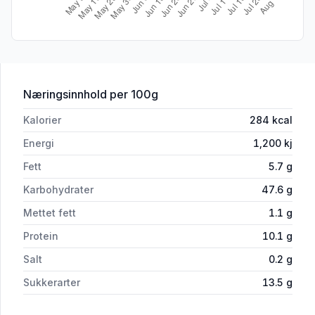
for 'Kakebunn 18cm Hamstad Bakeri'
Næringsinnhold
per 100g
Kalorier
284
kcal
Energi
1,200
kj
Fett
5.7
g
Karbohydrater
47.6
g
Mettet fett
1.1
g
Protein
10.1
g
Salt
0.2
g
Sukkerarter
13.5
g