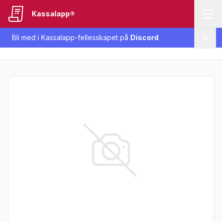
Kassalapp®
Bli med i Kassalapp-fellesskapet på
Discord
Lukk